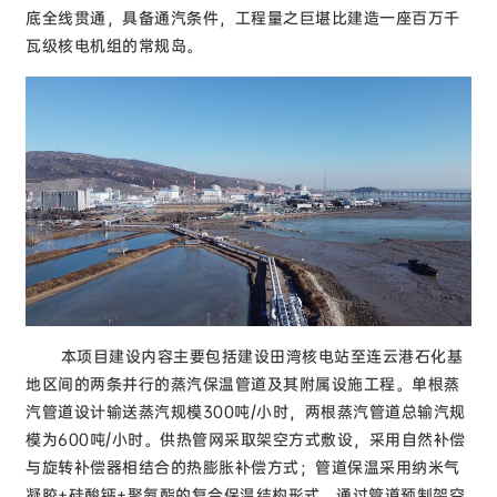
底全线贯通，具备通汽条件，工程量之巨堪比建造一座百万千
瓦级核电机组的常规岛。
本项目建设内容主要包括建设田湾核电站至连云港石化基
地区间的两条并行的蒸汽保温管道及其附属设施工程。单根蒸
汽管道设计输送蒸汽规模300吨/小时，两根蒸汽管道总输汽规
模为600吨/小时。供热管网采取架空方式敷设，采用自然补偿
与旋转补偿器相结合的热膨胀补偿方式；管道保温采用纳米气
凝胶+硅酸钙+聚氨酯的复合保温结构形式。通过管道预制架空