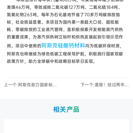
准煤46万吨，等效减排二氧化碳127万吨、二氧化硫184吨、
氮氧化物263吨，每年为石化基地节省了70多万吨碳排放指
标，社会效益显著。本项目为国内第一条超大口径、超低能
耗、零碳排放的工业蒸汽管网，是积极探索开发核能蒸汽供热
的重要成果，为蒸汽供热树立标杆和供热发展起到引领示范作
阿斯克硅酸钙材料
用。项目中使用的
均为低碳环保材质，
阿斯克也将继续为绿色低碳工程保驾护航，积极践行国家双碳
政策方针，助力全球碳中和战略目标早日实现。
上一个:
阿斯克助力国家标准
下一个:
喜报！经过两年努
《设备及管道绝热技术通则》
力，阿斯克硅酸钙最大应用项
修订工作会议在杭州顺利召开
目，中国首个工业核能供汽项
目——“和气一号”正式建成投
相关产品
产！